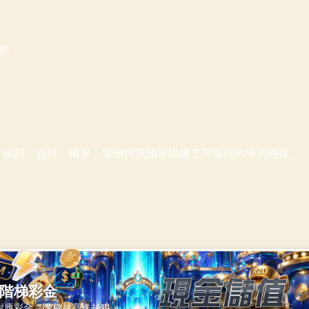
研究
、規則、資料、機率、案例與風險界線建立可重現的研究路線。
階梯彩金
對應彩金，階梯越高送越狠。