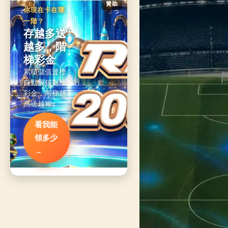
贊助
你現在卡在哪
一階？
存越多送
越多，階
梯彩金
累積儲值達標
自動解鎖對應
彩金，階梯越
高送越狠。
看我能
領多少
→