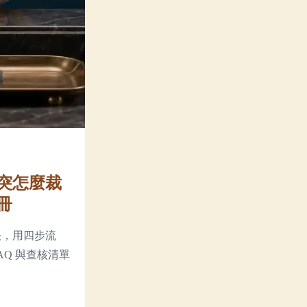
突怎麼裁
冊
決，用四步流
Q 與查核清單