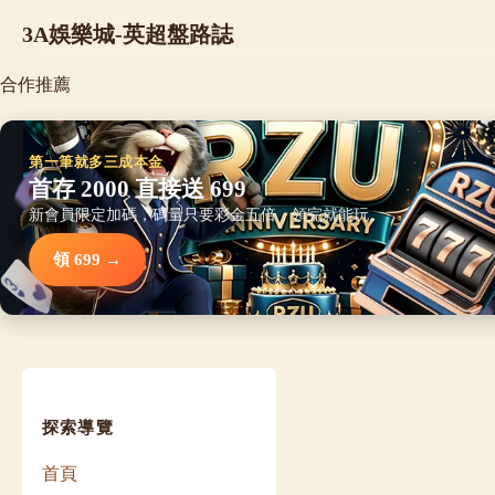
3A娛樂城-英超盤路誌
合作推薦
第一筆就多三成本金
首存 2000 直接送 699
新會員限定加碼，碼量只要彩金五倍，領完就能玩。
領 699 →
探索導覽
首頁