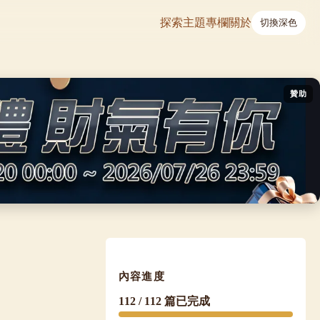
探索
主題
專欄
關於
切換深色
贊助
內容進度
112 / 112 篇已完成