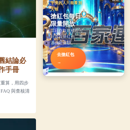
手慢的人只能看別
人領
搶紅包每日
限量開放
當日存款達標即可
到首頁搶紅包，手
速決定金額。
去搶紅包
舊結論必
→
作手冊
須重算，用四步
AQ 與查核清