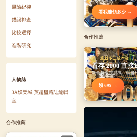
風險紀律
看我能領多少 →
錯誤排查
比較選擇
合作推薦
進階研究
第一筆就多三成本金
首存 2000 直接送
新會員限定加碼，碼量
人物誌
領 699 →
3A娛樂城-英超盤路誌編輯
室
合作推薦