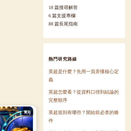
18 篇搜尋解答
6 篇支援專欄
88 篇長尾指南
熱門研究路線
英超是什麼？先用一頁弄懂核心定
義
英超怎麼看？從資料口徑到結論的
完整順序
英超規則有哪些？開始前必查的條
贊助
件