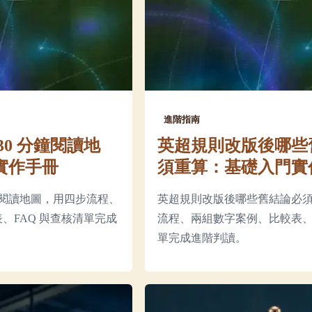
進階指南
30 分鐘閱讀地
英超規則改版後哪些
實作手冊
須重算：基礎入門實
分鐘閱讀地圖，用四步流程、
英超規則改版後哪些舊結論必
、FAQ 與查核清單完成
流程、兩組數字案例、比較表、F
單完成進階判讀。