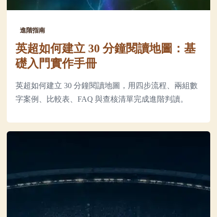
進階指南
英超如何建立 30 分鐘閱讀地圖：基
礎入門實作手冊
英超如何建立 30 分鐘閱讀地圖，用四步流程、兩組數
字案例、比較表、FAQ 與查核清單完成進階判讀。