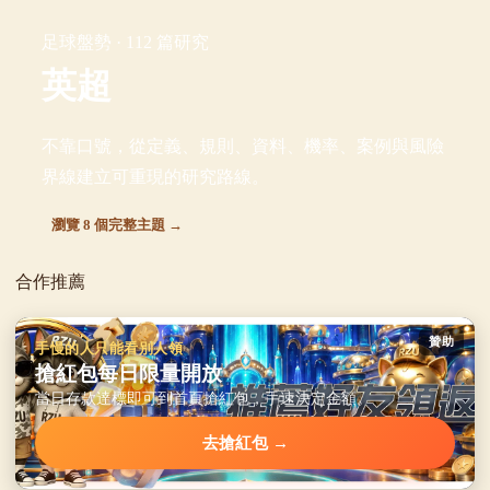
足球盤勢 · 112 篇研究
英超
不靠口號，從定義、規則、資料、機率、案例與風險
界線建立可重現的研究路線。
瀏覽 8 個完整主題 →
合作推薦
贊助
手慢的人只能看別人領
搶紅包每日限量開放
當日存款達標即可到首頁搶紅包，手速決定金額。
去搶紅包 →