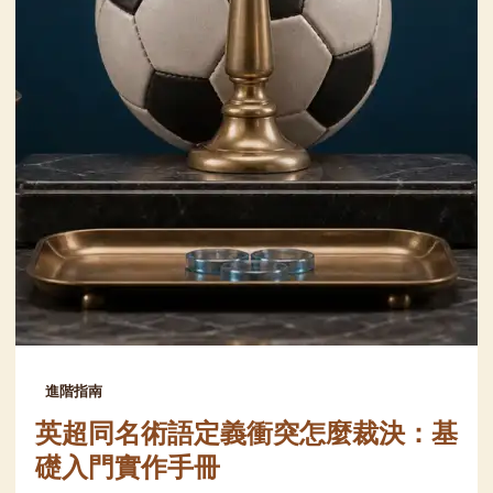
進階指南
英超同名術語定義衝突怎麼裁決：基
礎入門實作手冊