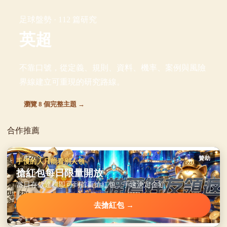
足球盤勢 · 112 篇研究
英超
不靠口號，從定義、規則、資料、機率、案例與風險
界線建立可重現的研究路線。
瀏覽 8 個完整主題 →
合作推薦
贊助
手慢的人只能看別人領
搶紅包每日限量開放
當日存款達標即可到首頁搶紅包，手速決定金額。
去搶紅包 →