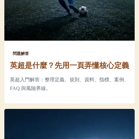
問題解答
英超是什麼？先用一頁弄懂核心定義
英超入門解答：整理定義、規則、資料、指標、案例、
FAQ 與風險界線。