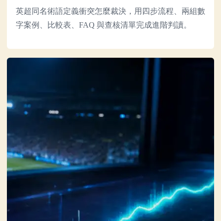
英超同名術語定義衝突怎麼裁決，用四步流程、兩組數
字案例、比較表、FAQ 與查核清單完成進階判讀。