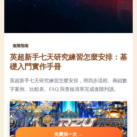
進階指南
英超新手七天研究練習怎麼安排：基
礎入門實作手冊
英超新手七天研究練習怎麼安排，用四步流程、兩組數
字案例、比較表、FAQ 與查核清單完成進階判讀。
贊助
今天的轉盤還沒人轉走
天天轉好運，轉盤等你抽
單筆存款 3000 就送轉盤機會，最高 2888 每天都能中。
免費抽一次 →