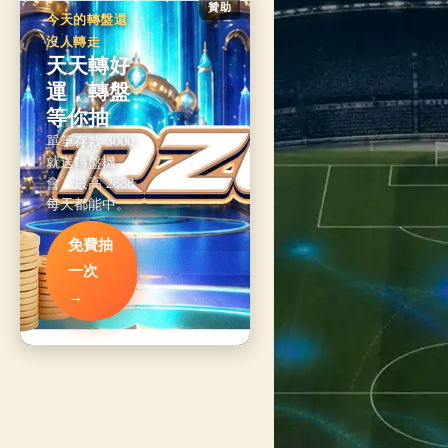
贊助
今天的轉盤還
沒人轉走
天天轉好
運，轉盤
等你抽
單筆存款 3000
就送轉盤機
會，最高 2888
每天都能中。
免費抽
一次
→