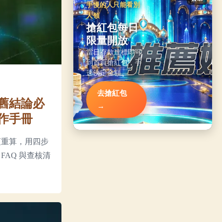
手慢的人只能看別
人領
搶紅包每日
限量開放
當日存款達標即可
到首頁搶紅包，手
速決定金額。
去搶紅包
舊結論必
→
作手冊
須重算，用四步
AQ 與查核清