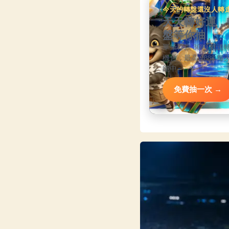
今天的轉盤還沒人轉
天天轉好運，
盤等你抽
單筆存款 3000 就送
機會，最高 2888 每
能中。
免費抽一次 →