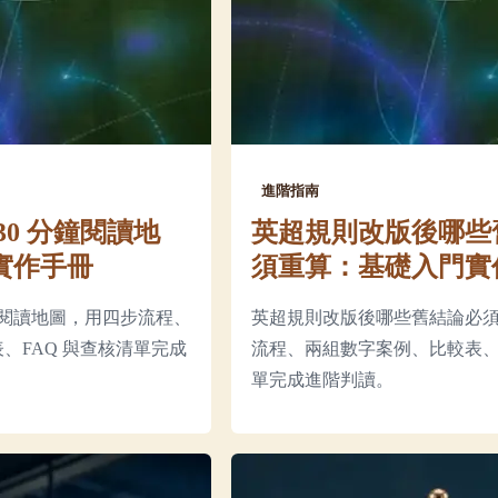
進階指南
30 分鐘閱讀地
英超規則改版後哪些
實作手冊
須重算：基礎入門實
分鐘閱讀地圖，用四步流程、
英超規則改版後哪些舊結論必
、FAQ 與查核清單完成
流程、兩組數字案例、比較表、F
單完成進階判讀。