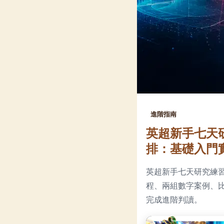
進階指南
英超新手七天
排：基礎入門
英超新手七天研究練
程、兩組數字案例、比
完成進階判讀。