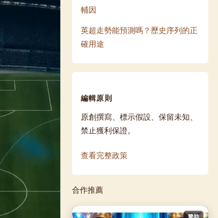
輔因
英超走勢能預測嗎？歷史序列的正
確用途
編輯原則
原創撰寫、標示假設、保留未知、
禁止獲利保證。
查看完整政策
合作推薦
贊助