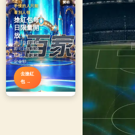
贊助
手慢的人只能
看別人領
搶紅包每
日限量開
放
當日存款達標
即可到首頁搶
紅包，手速決
定金額。
去搶紅
包 →