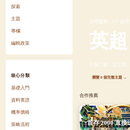
探索
主題
足球盤勢 · 112 篇
專欄
英超
編輯政策
不靠口號，從定義
核心分類
瀏覽 8 個完整主題 →
基礎入門
合作推薦
資料查證
機率價格
第一筆就多三成本金
首存 2000 直接送
策略流程
新會員限定加碼，碼量