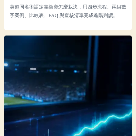
英超同名術語定義衝突怎麼裁決，用四步流程、兩組數
字案例、比較表、FAQ 與查核清單完成進階判讀。