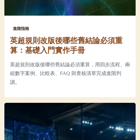
進階指南
英超規則改版後哪些舊結論必須重
算：基礎入門實作手冊
英超規則改版後哪些舊結論必須重算，用四步流程、兩
組數字案例、比較表、FAQ 與查核清單完成進階判
讀。