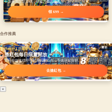
新會員限定加碼，碼量只要彩金五倍，領完就能玩。
領 699 →
合作推薦
贊助
手慢的人只能看別人領
搶紅包每日限量開放
當日存款達標即可到首頁搶紅包，手速決定金額。
去搶紅包 →
×