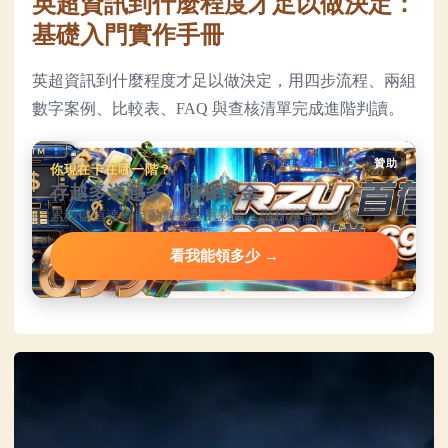
英超資訊到什麼程度才足以做決定：
基礎入門實作手冊
英超資訊到什麼程度才足以做決定，用四步流程、兩組
數字案例、比較表、FAQ 與查核清單完成進階判讀。
贊助
你現在卡在哪一階？
存越多送越多，階梯彩金
累積儲值達標自動解鎖對應彩金，階梯越高送越狠。
看我能領多少 →