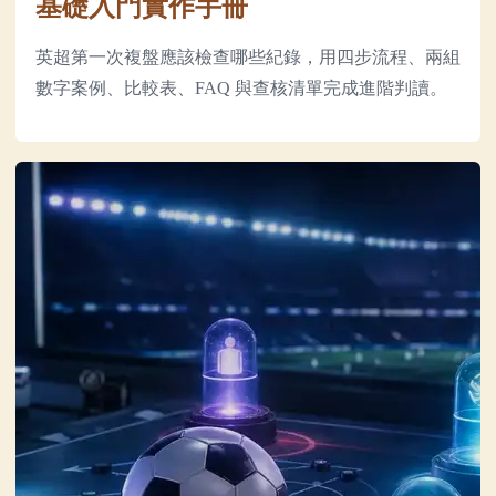
基礎入門實作手冊
英超第一次複盤應該檢查哪些紀錄，用四步流程、兩組
數字案例、比較表、FAQ 與查核清單完成進階判讀。