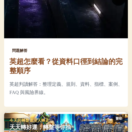
問題解答
英超怎麼看？從資料口徑到結論的完
整順序
英超判讀解答：整理定義、規則、資料、指標、案例、
FAQ 與風險界線。
贊助
今天的轉盤還沒人轉走
天天轉好運，轉盤等你抽