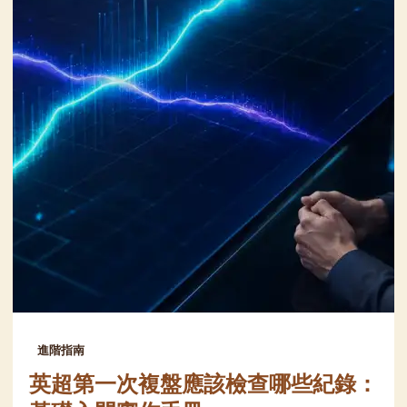
進階指南
英超第一次複盤應該檢查哪些紀錄：