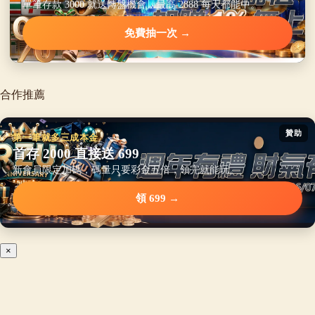
單筆存款 3000 就送轉盤機會，最高 2888 每天都能中。
免費抽一次 →
合作推薦
贊助
第一筆就多三成本金
首存 2000 直接送 699
新會員限定加碼，碼量只要彩金五倍，領完就能玩。
領 699 →
×