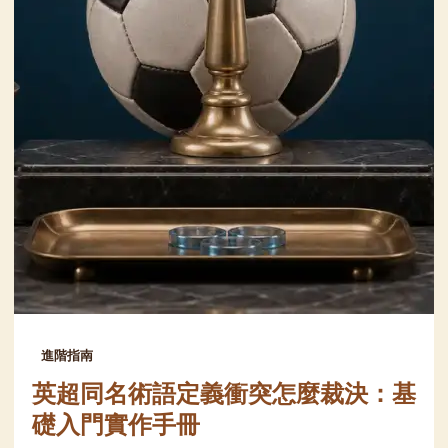
進階指南
英超同名術語定義衝突怎麼裁決：基
礎入門實作手冊