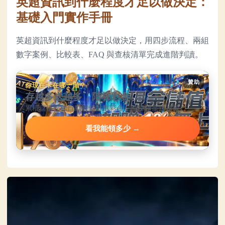
英超資訊到什麼程度才足以做決定：
基礎入門實作手冊
英超資訊到什麼程度才足以做決定，用四步流程、兩組
數字案例、比較表、FAQ 與查核清單完成進階判讀。
贊助
你現在卡在哪一階？
存越多送越多，階梯彩金
累積儲值達標自動解鎖對應彩金，階梯越高送越狠。
看我能領多少 →