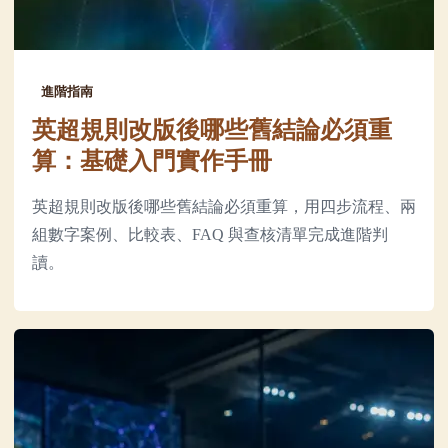
進階指南
英超規則改版後哪些舊結論必須重
算：基礎入門實作手冊
英超規則改版後哪些舊結論必須重算，用四步流程、兩
組數字案例、比較表、FAQ 與查核清單完成進階判
讀。