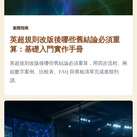
進階指南
英超規則改版後哪些舊結論必須重
算：基礎入門實作手冊
英超規則改版後哪些舊結論必須重算，用四步流程、兩
組數字案例、比較表、FAQ 與查核清單完成進階判
讀。