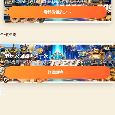
累積儲值達標自動解鎖對應彩金，階梯越高送越狠。
看我能領多少 →
合作推薦
贊助
很久沒回來？這包是你的
老玩家回歸再送一次
回鍋會員專屬彩金，優惠頁面一鍵領取不用問客服。
領回歸禮 →
×