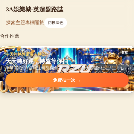
3A娛樂城-英超盤路誌
探索
主題
專欄
關於
切換深色
合作推薦
贊助
今天的轉盤還沒人轉走
天天轉好運，轉盤等你抽
單筆存款 3000 就送轉盤機會，最高 2888 每天都能中。
免費抽一次 →