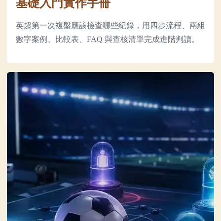
基礎入門實作手冊
英超第一次複盤應該檢查哪些紀錄，用四步流程、兩組
數字案例、比較表、FAQ 與查核清單完成進階判讀。