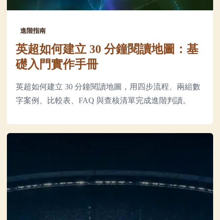
進階指南
英超如何建立 30 分鐘閱讀地圖：基
礎入門實作手冊
英超如何建立 30 分鐘閱讀地圖，用四步流程、兩組數
字案例、比較表、FAQ 與查核清單完成進階判讀。