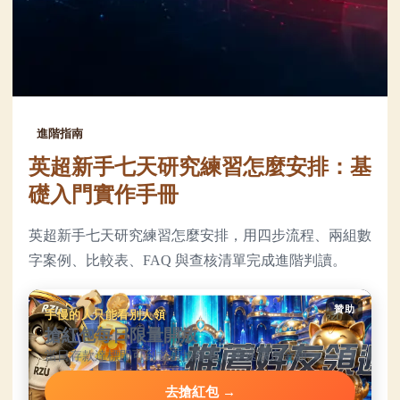
進階指南
英超新手七天研究練習怎麼安排：基
礎入門實作手冊
英超新手七天研究練習怎麼安排，用四步流程、兩組數
字案例、比較表、FAQ 與查核清單完成進階判讀。
贊助
手慢的人只能看別人領
搶紅包每日限量開放
當日存款達標即可到首頁搶紅包，手速決定金額。
去搶紅包 →