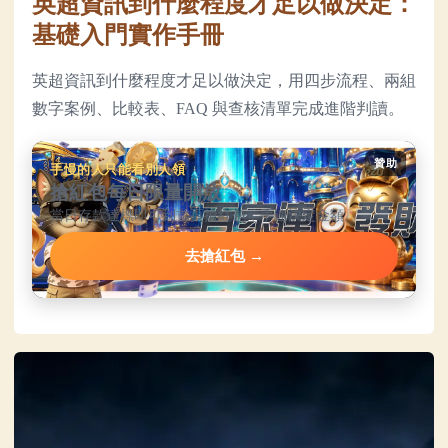
英超資訊到什麼程度才足以做決定：
基礎入門實作手冊
英超資訊到什麼程度才足以做決定，用四步流程、兩組
數字案例、比較表、FAQ 與查核清單完成進階判讀。
贊助
手慢的人只能看別人領
搶紅包每日限量開放
當日存款達標即可到首頁搶紅包，手速決定金額。
去搶紅包 →