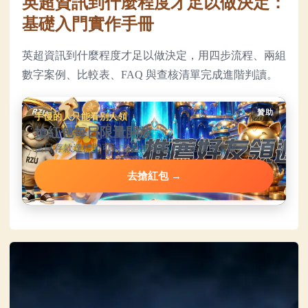
英超資訊到什麼程度才足以做決定：
基礎入門實作手冊
英超資訊到什麼程度才足以做決定，用四步流程、兩組
數字案例、比較表、FAQ 與查核清單完成進階判讀。
贊助
手慢的人只能看別人領
搶紅包每日限量開放
當日存款達標即可到首頁搶紅包，手速決定金額。
去搶紅包 →