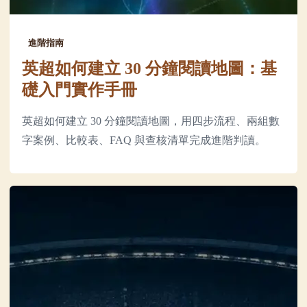
進階指南
英超如何建立 30 分鐘閱讀地圖：基
礎入門實作手冊
英超如何建立 30 分鐘閱讀地圖，用四步流程、兩組數
字案例、比較表、FAQ 與查核清單完成進階判讀。