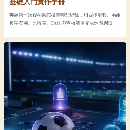
基礎入門實作手冊
英超第一次複盤應該檢查哪些紀錄，用四步流程、兩組
數字案例、比較表、FAQ 與查核清單完成進階判讀。