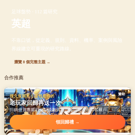
足球盤勢 · 112 篇研究
英超
不靠口號，從定義、規則、資料、機率、案例與風險
界線建立可重現的研究路線。
瀏覽 8 個完整主題 →
合作推薦
贊助
很久沒回來？這包是你的
老玩家回歸再送一次
回鍋會員專屬彩金，優惠頁面一鍵領取不用問客服。
領回歸禮 →