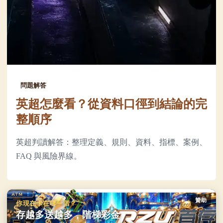
問題解答
英超怎麼看？從資料口徑到結論的完
整順序
英超判讀解答：整理定義、規則、資料、指標、案例、
FAQ 與風險界線。
贊助
你現在卡在哪一階？
存越多送越多，階梯彩金