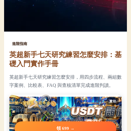
進階指南
英超新手七天研究練習怎麼安排：基
礎入門實作手冊
英超新手七天研究練習怎麼安排，用四步流程、兩組數
字案例、比較表、FAQ 與查核清單完成進階判讀。
贊助
第一筆就多三成本金
首存 2000 直接送 699
新會員限定加碼，碼量只要彩金五倍，領完就能玩。
領 699 →