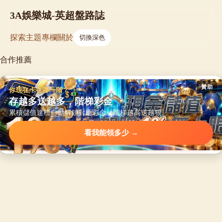
3A娛樂城-英超盤路誌
探索
主題
專欄
關於
切換深色
合作推薦
贊助
你現在卡在哪一階？
存越多送越多，階梯彩金
累積儲值達標自動解鎖對應彩金，階梯越高送越狠。
看我能領多少 →