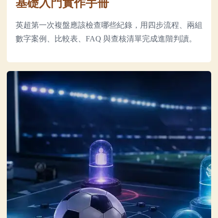
基礎入門實作手冊
英超第一次複盤應該檢查哪些紀錄，用四步流程、兩組
數字案例、比較表、FAQ 與查核清單完成進階判讀。