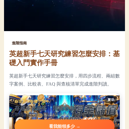
進階指南
英超新手七天研究練習怎麼安排：基
礎入門實作手冊
英超新手七天研究練習怎麼安排，用四步流程、兩組數
字案例、比較表、FAQ 與查核清單完成進階判讀。
贊助
你現在卡在哪一階？
存越多送越多，階梯彩金
累積儲值達標自動解鎖對應彩金，階梯越高送越狠。
看我能領多少 →