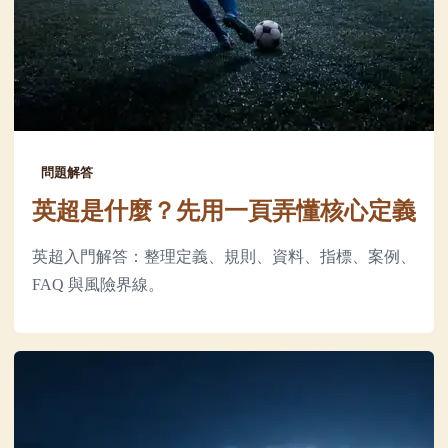
問題解答
英超是什麼？先用一頁弄懂核心定義
英超入門解答：整理定義、規則、資料、指標、案例、
FAQ 與風險界線。