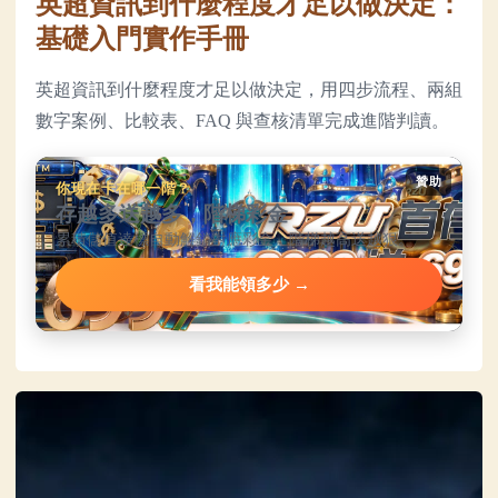
英超資訊到什麼程度才足以做決定：
基礎入門實作手冊
英超資訊到什麼程度才足以做決定，用四步流程、兩組
數字案例、比較表、FAQ 與查核清單完成進階判讀。
贊助
你現在卡在哪一階？
存越多送越多，階梯彩金
累積儲值達標自動解鎖對應彩金，階梯越高送越狠。
看我能領多少 →