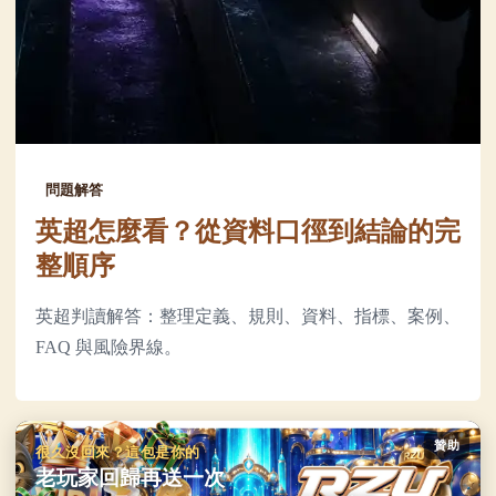
問題解答
英超怎麼看？從資料口徑到結論的完
整順序
英超判讀解答：整理定義、規則、資料、指標、案例、
FAQ 與風險界線。
贊助
很久沒回來？這包是你的
老玩家回歸再送一次