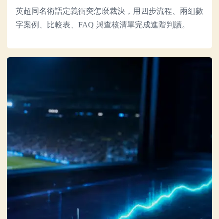
英超同名術語定義衝突怎麼裁決，用四步流程、兩組數
字案例、比較表、FAQ 與查核清單完成進階判讀。