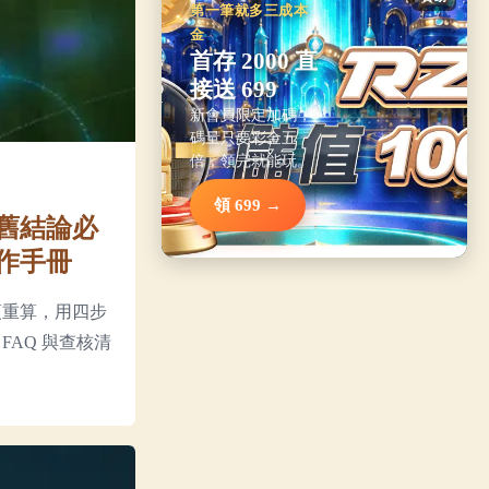
第一筆就多三成本
金
首存 2000 直
接送 699
新會員限定加碼，
碼量只要彩金五
倍，領完就能玩。
領 699 →
舊結論必
作手冊
須重算，用四步
AQ 與查核清