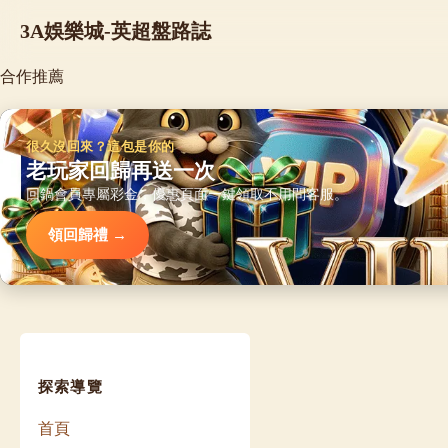
3A娛樂城-英超盤路誌
合作推薦
很久沒回來？這包是你的
老玩家回歸再送一次
回鍋會員專屬彩金，優惠頁面一鍵領取不用問客服。
領回歸禮 →
探索導覽
首頁