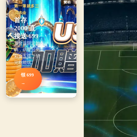
贊助
第一筆就多三
成本金
首存
2000 直
接送 699
新會員限定加
碼，碼量只要
彩金五倍，領
完就能玩。
領 699
→