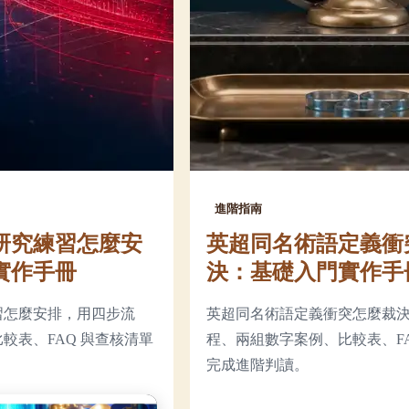
進階指南
研究練習怎麼安
英超同名術語定義衝
實作手冊
決：基礎入門實作手
習怎麼安排，用四步流
英超同名術語定義衝突怎麼裁
較表、FAQ 與查核清單
程、兩組數字案例、比較表、FA
完成進階判讀。