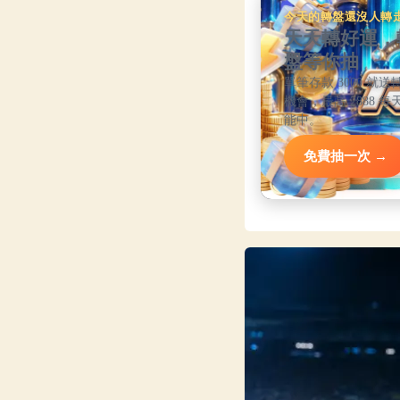
今天的轉盤還沒人轉
天天轉好運，
盤等你抽
單筆存款 3000 就送
機會，最高 2888 每
能中。
免費抽一次 →