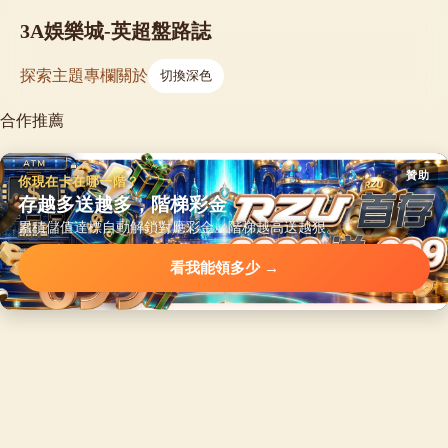
3A娛樂城-英超盤路誌
探索
主題
專欄
關於
切換深色
合作推薦
贊助
你現在卡在哪一階？
存越多送越多，階梯彩金
累積儲值達標自動解鎖對應彩金，階梯越高送越狠。
看我能領多少 →