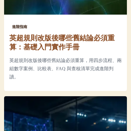
進階指南
英超規則改版後哪些舊結論必須重
算：基礎入門實作手冊
英超規則改版後哪些舊結論必須重算，用四步流程、兩
組數字案例、比較表、FAQ 與查核清單完成進階判
讀。