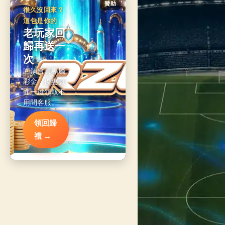
贊助
很久沒回來？
這包是你的
老玩家回
歸再送一
次
回鍋會員專屬
彩金，優惠頁
面一鍵領取不
用問客服。
領回歸
禮 →