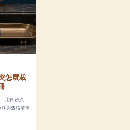
突怎麼裁
冊
決，用四步流
Q 與查核清單