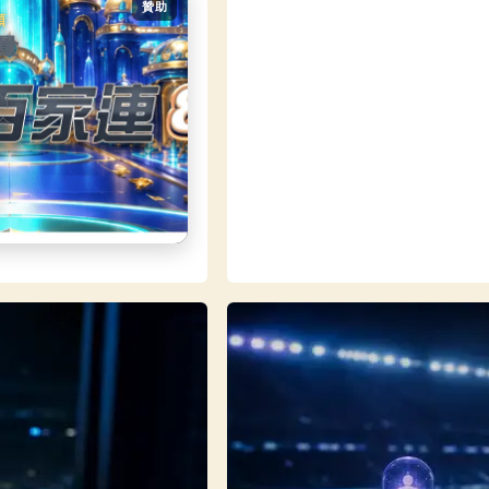
贊助
領
量
首
金