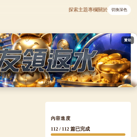
探索
主題
專欄
關於
切換深色
贊助
內容進度
112 / 112 篇已完成