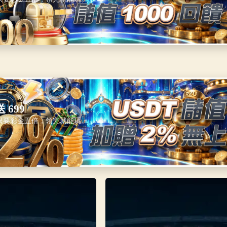
 699
只要彩金五倍，領完就能玩。