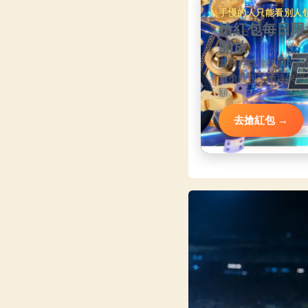
手慢的人只能看別人
搶紅包每日限
開放
當日存款達標即可到
頁搶紅包，手速決定
額。
去搶紅包 →