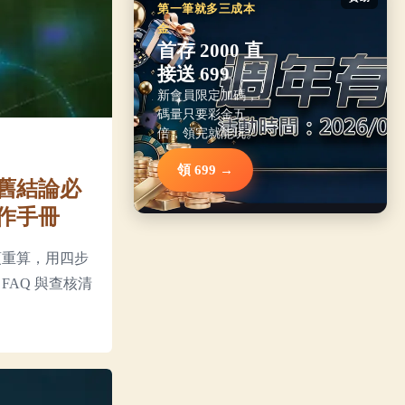
第一筆就多三成本
金
首存 2000 直
接送 699
新會員限定加碼，
碼量只要彩金五
倍，領完就能玩。
領 699 →
舊結論必
作手冊
須重算，用四步
AQ 與查核清