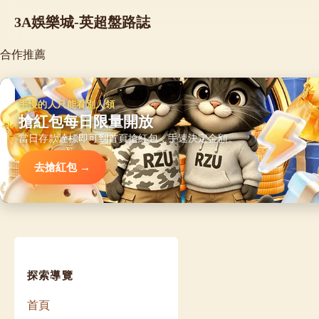
3A娛樂城-英超盤路誌
合作推薦
手慢的人只能看別人領
搶紅包每日限量開放
當日存款達標即可到首頁搶紅包，手速決定金額。
去搶紅包 →
探索導覽
首頁