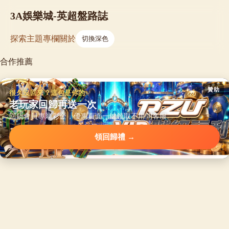
3A娛樂城-英超盤路誌
探索
主題
專欄
關於
切換深色
合作推薦
贊助
很久沒回來？這包是你的
老玩家回歸再送一次
回鍋會員專屬彩金，優惠頁面一鍵領取不用問客服。
領回歸禮 →