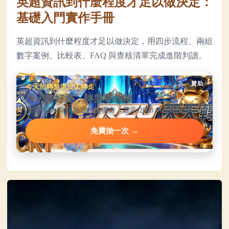
英超資訊到什麼程度才足以做決定：
基礎入門實作手冊
英超資訊到什麼程度才足以做決定，用四步流程、兩組
數字案例、比較表、FAQ 與查核清單完成進階判讀。
贊助
今天的轉盤還沒人轉走
天天轉好運，轉盤等你抽
單筆存款 3000 就送轉盤機會，最高 2888 每天都能中。
免費抽一次 →