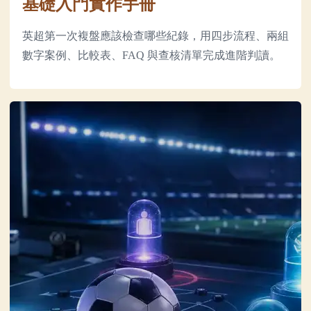
基礎入門實作手冊
英超第一次複盤應該檢查哪些紀錄，用四步流程、兩組
數字案例、比較表、FAQ 與查核清單完成進階判讀。