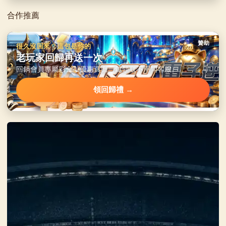
合作推薦
贊助
很久沒回來？這包是你的
老玩家回歸再送一次
回鍋會員專屬彩金，優惠頁面一鍵領取不用問客服。
領回歸禮 →