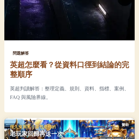
問題解答
英超怎麼看？從資料口徑到結論的完
整順序
英超判讀解答：整理定義、規則、資料、指標、案例、
FAQ 與風險界線。
贊助
很久沒回來？這包是你的
老玩家回歸再送一次