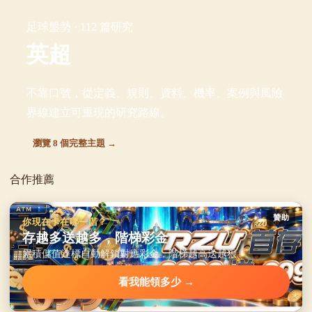
足球盤勢 · 112 篇研究
英超
不靠口號，從定義、規則、資料、機率、案例與風險
界線建立可重現的研究路線。
瀏覽 8 個完整主題 →
合作推薦
贊助
你現在卡在哪一階？
存越多送越多，階梯彩金
累積儲值達標自動解鎖對應彩金，階梯越高送越狠。
看我能領多少 →