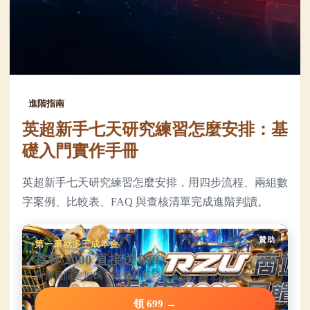
進階指南
英超新手七天研究練習怎麼安排：基
礎入門實作手冊
英超新手七天研究練習怎麼安排，用四步流程、兩組數
字案例、比較表、FAQ 與查核清單完成進階判讀。
贊助
第一筆就多三成本金
首存 2000 直接送 699
新會員限定加碼，碼量只要彩金五倍，領完就能玩。
領 699 →