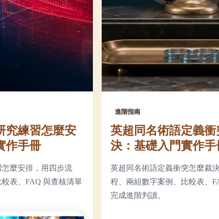
進階指南
研究練習怎麼安
英超同名術語定義衝
實作手冊
決：基礎入門實作手
習怎麼安排，用四步流
英超同名術語定義衝突怎麼裁
較表、FAQ 與查核清單
程、兩組數字案例、比較表、FA
完成進階判讀。