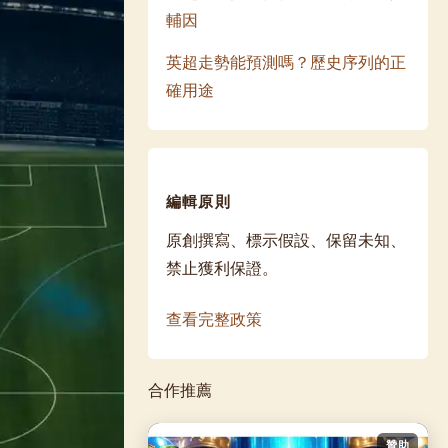
輔因
英超走勢能預測嗎？歷史序列的正
確用途
編輯原則
原創撰寫、標示假設、保留未知、
禁止獲利保證。
查看完整政策
合作推薦
贊助