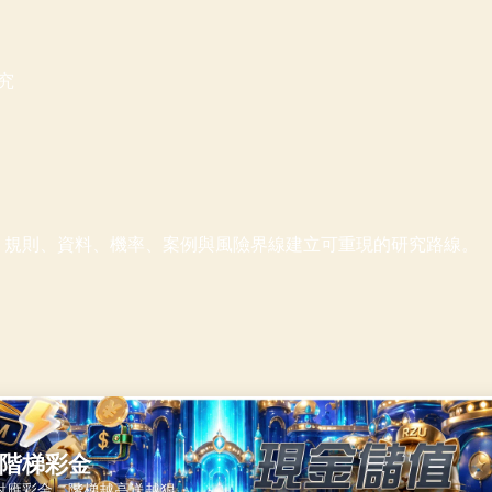
研究
、規則、資料、機率、案例與風險界線建立可重現的研究路線。
階梯彩金
對應彩金，階梯越高送越狠。