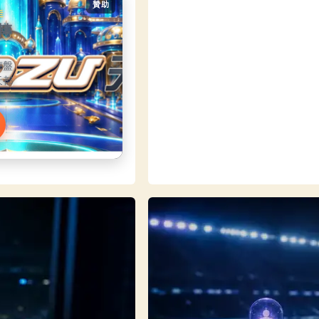
贊助
走
轉
轉盤
天都