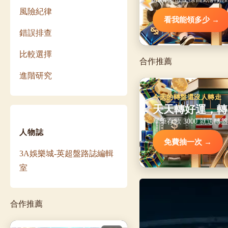
風險紀律
看我能領多少 →
錯誤排查
比較選擇
合作推薦
進階研究
今天的轉盤還沒人轉走
天天轉好運，轉
單筆存款 3000 就送轉
人物誌
免費抽一次 →
3A娛樂城-英超盤路誌編輯
室
合作推薦