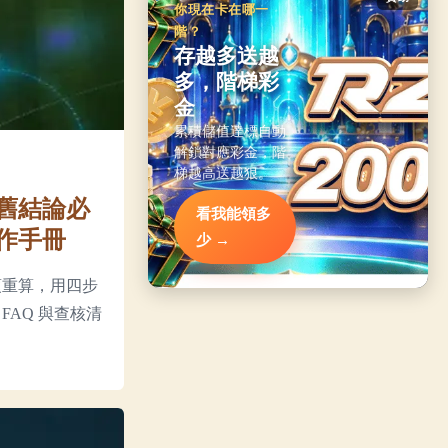
你現在卡在哪一
階？
存越多送越
多，階梯彩
金
累積儲值達標自動
解鎖對應彩金，階
梯越高送越狠。
舊結論必
看我能領多
作手冊
少 →
須重算，用四步
AQ 與查核清