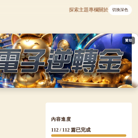
探索
主題
專欄
關於
切換深色
贊助
內容進度
112 / 112 篇已完成