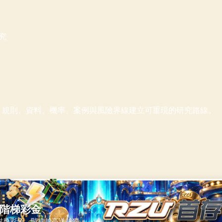
研究
、規則、資料、機率、案例與風險界線建立可重現的研究路線。
階梯彩金
對應彩金，階梯越高送越狠。