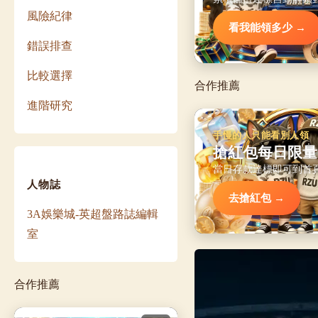
風險紀律
看我能領多少 →
錯誤排查
比較選擇
合作推薦
進階研究
手慢的人只能看別人領
搶紅包每日限量
當日存款達標即可到首
人物誌
去搶紅包 →
3A娛樂城-英超盤路誌編輯
室
合作推薦