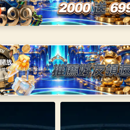
開放
頁搶紅包，手速決定金額。