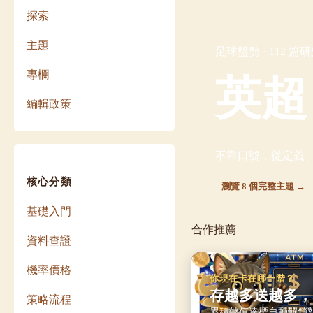
探索
主題
足球盤勢 · 112 篇
專欄
英超
編輯政策
不靠口號，從定義
核心分類
瀏覽 8 個完整主題 →
基礎入門
合作推薦
資料查證
機率價格
你現在卡在哪一階？
存越多送越多，
策略流程
累積儲值達標自動解鎖