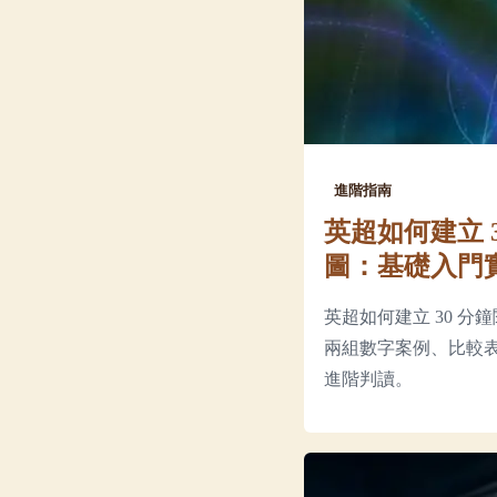
進階指南
英超如何建立 
圖：基礎入門
英超如何建立 30 
兩組數字案例、比較表
進階判讀。