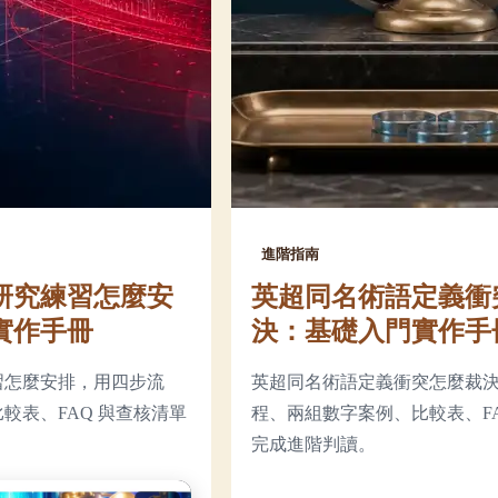
進階指南
研究練習怎麼安
英超同名術語定義衝
實作手冊
決：基礎入門實作手
習怎麼安排，用四步流
英超同名術語定義衝突怎麼裁
較表、FAQ 與查核清單
程、兩組數字案例、比較表、FA
完成進階判讀。