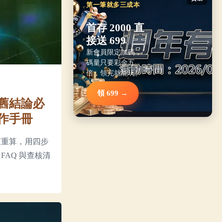
第一筆就多三成本
金
首存 2000 直
接送 699
新會員限定加碼，
碼量只要彩金五
倍，領完就能玩。
領 699 →
舊結論必
作手冊
須重算，用四步
AQ 與查核清