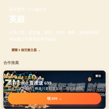
足球盤勢 · 112 篇研究
英超
不靠口號，從定義、規則、資料、機率、案例與風險
界線建立可重現的研究路線。
瀏覽 8 個完整主題 →
合作推薦
贊助
第一筆就多三成本金
首存 2000 直接送 699
新會員限定加碼，碼量只要彩金五倍，領完就能玩。
領 699 →