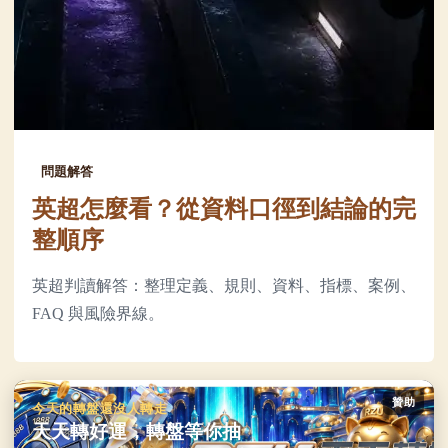
問題解答
英超怎麼看？從資料口徑到結論的完
整順序
英超判讀解答：整理定義、規則、資料、指標、案例、
FAQ 與風險界線。
贊助
今天的轉盤還沒人轉走
天天轉好運，轉盤等你抽