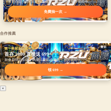
單筆存款 3000 就送轉盤機會，最高 2888 每天都能中。
免費抽一次 →
合作推薦
贊助
第一筆就多三成本金
首存 2000 直接送 699
新會員限定加碼，碼量只要彩金五倍，領完就能玩。
領 699 →
×