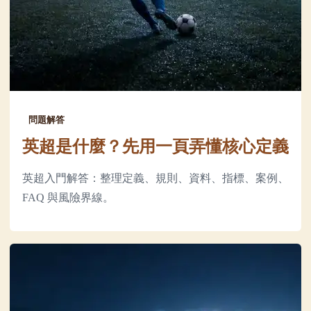
問題解答
英超是什麼？先用一頁弄懂核心定義
英超入門解答：整理定義、規則、資料、指標、案例、
FAQ 與風險界線。