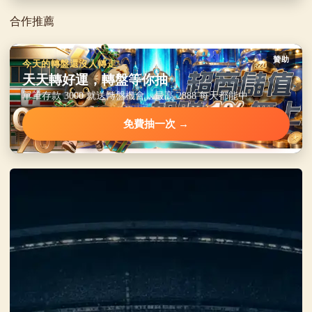
合作推薦
贊助
今天的轉盤還沒人轉走
天天轉好運，轉盤等你抽
單筆存款 3000 就送轉盤機會，最高 2888 每天都能中。
免費抽一次 →