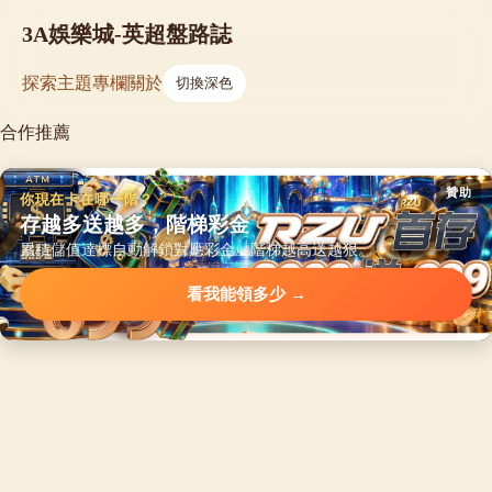
3A娛樂城-英超盤路誌
探索
主題
專欄
關於
切換深色
合作推薦
贊助
你現在卡在哪一階？
存越多送越多，階梯彩金
累積儲值達標自動解鎖對應彩金，階梯越高送越狠。
看我能領多少 →