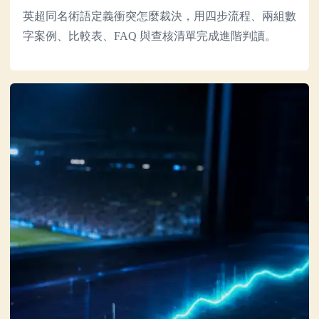
英超同名術語定義衝突怎麼裁決，用四步流程、兩組數
字案例、比較表、FAQ 與查核清單完成進階判讀。