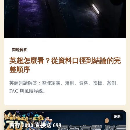
問題解答
英超怎麼看？從資料口徑到結論的完
整順序
英超判讀解答：整理定義、規則、資料、指標、案例、
FAQ 與風險界線。
贊助
第一筆就多三成本金
首存 2000 直接送 699