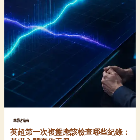
進階指南
英超第一次複盤應該檢查哪些紀錄：