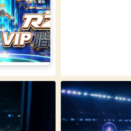
贊助
你的
送
優
問