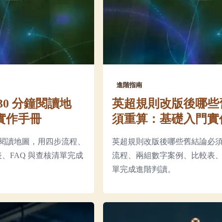
進階指南
30 分鐘閱讀地
英超規則改版後哪些
實作手冊
須重算：基礎入門實
分鐘閱讀地圖，用四步流程、
英超規則改版後哪些舊結論必
、FAQ 與查核清單完成
流程、兩組數字案例、比較表、F
單完成進階判讀。