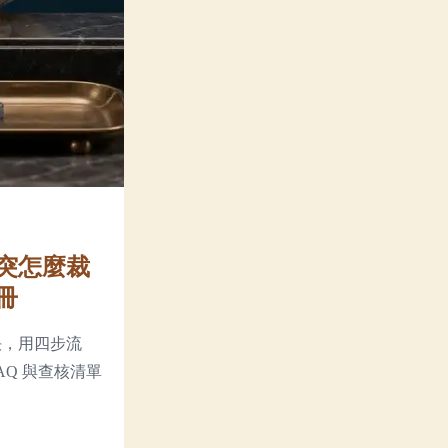
突怎麼裁
冊
決，用四步流
Q 與查核清單