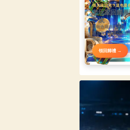
很久沒回來？這包是
老玩家回歸再
一次
回鍋會員專屬彩金，
惠頁面一鍵領取不用
客服。
領回歸禮 →