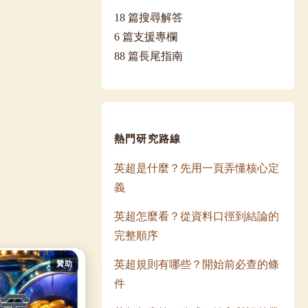
18 篇搜尋解答
6 篇支援專欄
88 篇長尾指南
熱門研究路線
英超是什麼？先用一頁弄懂核心定
義
英超怎麼看？從資料口徑到結論的
完整順序
英超規則有哪些？開始前必查的條
贊助
件