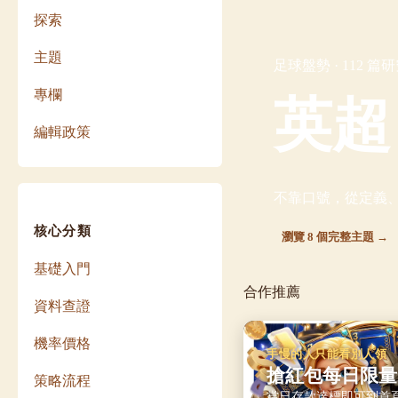
探索
主題
足球盤勢 · 112 篇
專欄
英超
編輯政策
不靠口號，從定義
核心分類
瀏覽 8 個完整主題 →
基礎入門
合作推薦
資料查證
機率價格
手慢的人只能看別人領
搶紅包每日限量
策略流程
當日存款達標即可到首