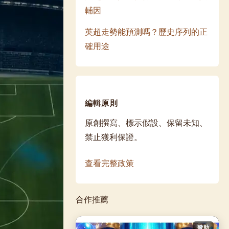
輔因
英超走勢能預測嗎？歷史序列的正
確用途
編輯原則
原創撰寫、標示假設、保留未知、
禁止獲利保證。
查看完整政策
合作推薦
贊助