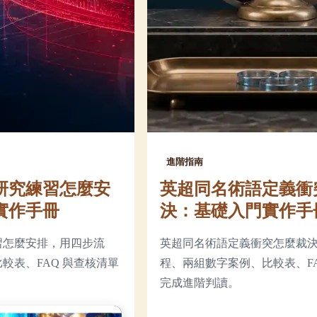
進階指南
研究練習怎麼安
英超同名術語定義衝
實作手冊
決：基礎入門實作手
習怎麼安排，用四步流
英超同名術語定義衝突怎麼裁
較表、FAQ 與查核清單
程、兩組數字案例、比較表、FA
完成進階判讀。