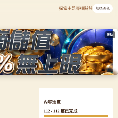
探索
主題
專欄
關於
切換深色
贊助
內容進度
112 / 112 篇已完成