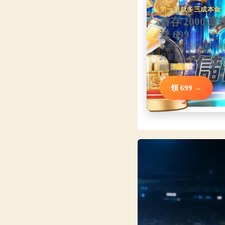
第一筆就多三成本金
首存 2000 直
送 699
新會員限定加碼，碼
只要彩金五倍，領完
能玩。
領 699 →