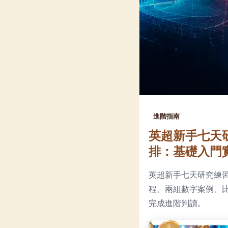
進階指南
英超新手七天
排：基礎入門
英超新手七天研究練
程、兩組數字案例、比
完成進階判讀。