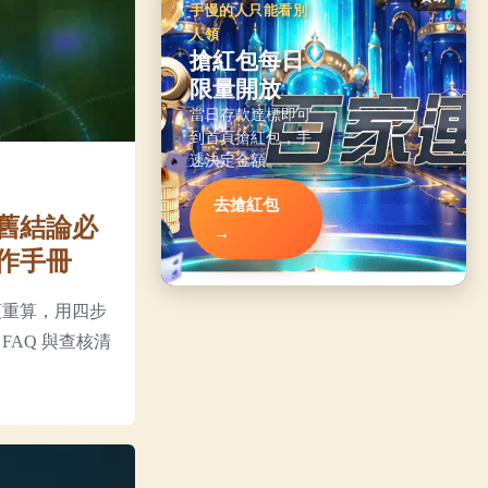
手慢的人只能看別
人領
搶紅包每日
限量開放
當日存款達標即可
到首頁搶紅包，手
速決定金額。
去搶紅包
舊結論必
→
作手冊
須重算，用四步
AQ 與查核清