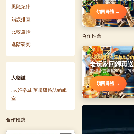
風險紀律
領回歸禮 →
錯誤排查
比較選擇
合作推薦
進階研究
很久沒回來？這包是你
老玩家回歸再送
回鍋會員專屬彩金，優
人物誌
領回歸禮 →
3A娛樂城-英超盤路誌編輯
室
合作推薦