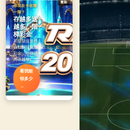
贊助
你現在卡在哪
一階？
存越多送
越多，階
梯彩金
累積儲值達標
自動解鎖對應
彩金，階梯越
高送越狠。
看我能
領多少
→