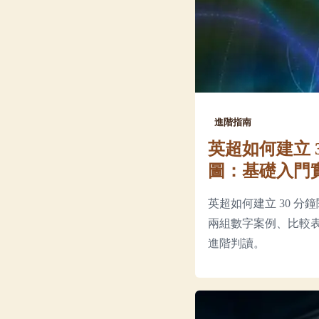
進階指南
英超如何建立 
圖：基礎入門
英超如何建立 30 
兩組數字案例、比較表
進階判讀。