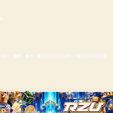
研究
、規則、資料、機率、案例與風險界線建立可重現的研究路線。
的
一次
惠頁面一鍵領取不用問客服。