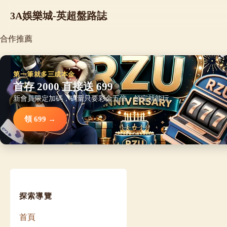
3A娛樂城-英超盤路誌
合作推薦
第一筆就多三成本金
首存 2000 直接送 699
新會員限定加碼，碼量只要彩金五倍，領完就能玩。
領 699 →
探索導覽
首頁