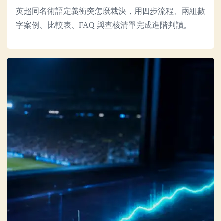
英超同名術語定義衝突怎麼裁決，用四步流程、兩組數
字案例、比較表、FAQ 與查核清單完成進階判讀。