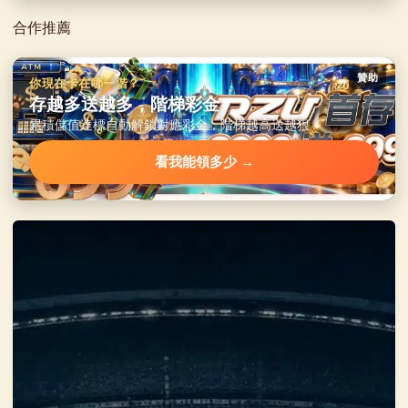
合作推薦
贊助
你現在卡在哪一階？
存越多送越多，階梯彩金
累積儲值達標自動解鎖對應彩金，階梯越高送越狠。
看我能領多少 →