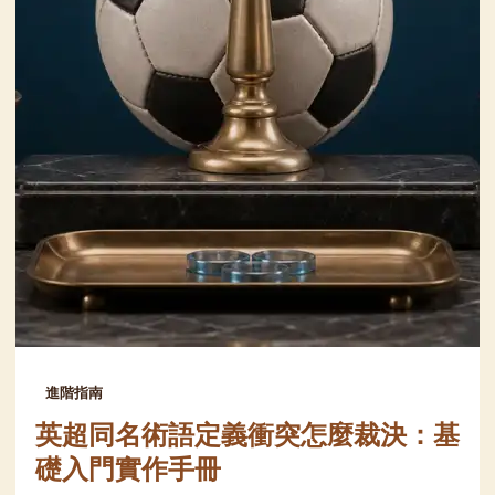
進階指南
英超同名術語定義衝突怎麼裁決：基
礎入門實作手冊