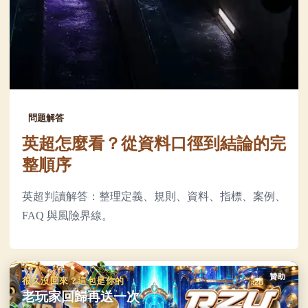
問題解答
英超怎麼看？從資料口徑到結論的完
整順序
英超判讀解答：整理定義、規則、資料、指標、案例、
FAQ 與風險界線。
贊助
很久沒回來？這包是你的
老玩家回歸再送一次