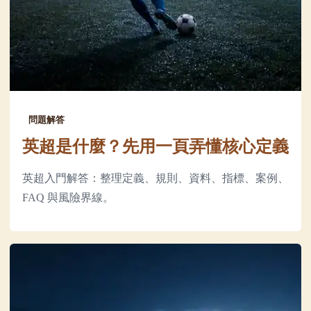
問題解答
英超是什麼？先用一頁弄懂核心定義
英超入門解答：整理定義、規則、資料、指標、案例、
FAQ 與風險界線。