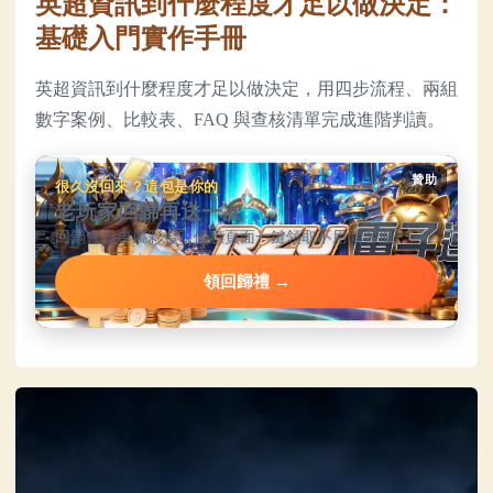
英超資訊到什麼程度才足以做決定：
基礎入門實作手冊
英超資訊到什麼程度才足以做決定，用四步流程、兩組
數字案例、比較表、FAQ 與查核清單完成進階判讀。
贊助
很久沒回來？這包是你的
老玩家回歸再送一次
回鍋會員專屬彩金，優惠頁面一鍵領取不用問客服。
領回歸禮 →