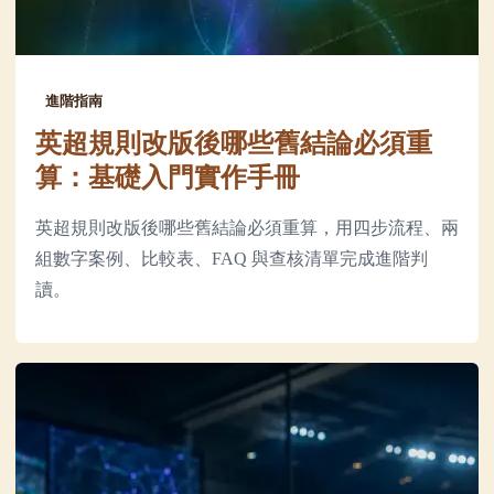
進階指南
英超規則改版後哪些舊結論必須重
算：基礎入門實作手冊
英超規則改版後哪些舊結論必須重算，用四步流程、兩
組數字案例、比較表、FAQ 與查核清單完成進階判
讀。