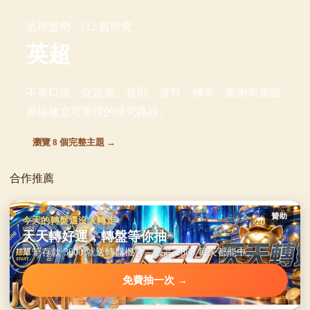
足球盤勢 · 112 篇研究
英超
不靠口號，從定義、規則、資料、機率、案例與風險
界線建立可重現的研究路線。
瀏覽 8 個完整主題 →
合作推薦
贊助
今天的轉盤還沒人轉走
天天轉好運，轉盤等你抽
單筆存款 3000 就送轉盤機會，最高 2888 每天都能中。
免費抽一次 →