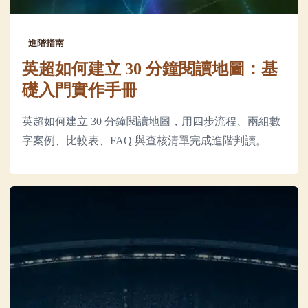
進階指南
英超如何建立 30 分鐘閱讀地圖：基
礎入門實作手冊
英超如何建立 30 分鐘閱讀地圖，用四步流程、兩組數
字案例、比較表、FAQ 與查核清單完成進階判讀。