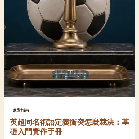
進階指南
英超同名術語定義衝突怎麼裁決：基
礎入門實作手冊