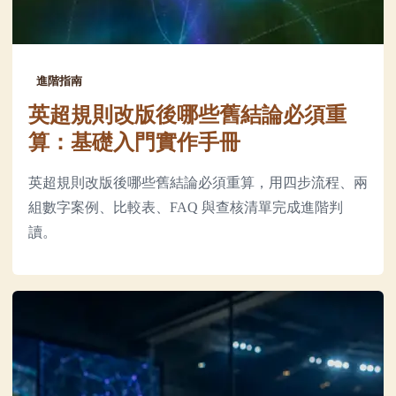
進階指南
英超規則改版後哪些舊結論必須重
算：基礎入門實作手冊
英超規則改版後哪些舊結論必須重算，用四步流程、兩
組數字案例、比較表、FAQ 與查核清單完成進階判
讀。