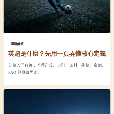
問題解答
英超是什麼？先用一頁弄懂核心定義
英超入門解答：整理定義、規則、資料、指標、案例、
FAQ 與風險界線。