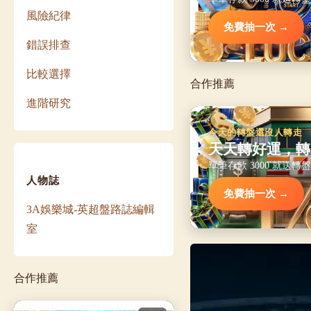
風險紀律
免費抽一次 →
錯誤排查
比較選擇
合作推薦
進階研究
今天的轉盤還沒人轉走
天天轉好運，轉
單筆存款 3000 就送轉
人物誌
免費抽一次 →
3A娛樂城-英超盤路誌編輯
室
合作推薦