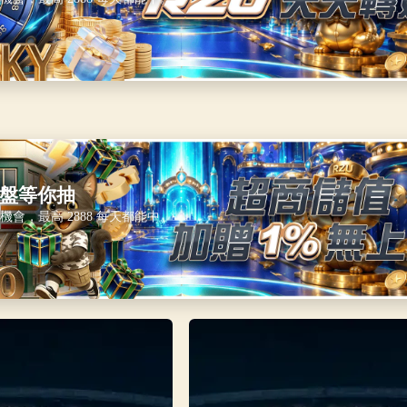
盤等你抽
盤機會，最高 2888 每天都能中。