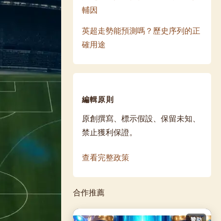
輔因
英超走勢能預測嗎？歷史序列的正
確用途
編輯原則
原創撰寫、標示假設、保留未知、
禁止獲利保證。
查看完整政策
合作推薦
贊助