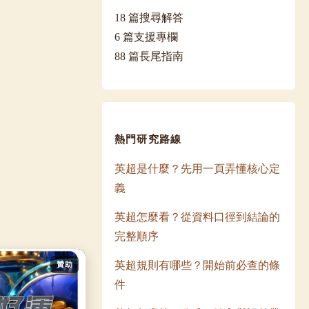
18 篇搜尋解答
6 篇支援專欄
88 篇長尾指南
熱門研究路線
英超是什麼？先用一頁弄懂核心定
義
英超怎麼看？從資料口徑到結論的
完整順序
英超規則有哪些？開始前必查的條
贊助
件