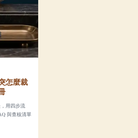
突怎麼裁
冊
決，用四步流
Q 與查核清單