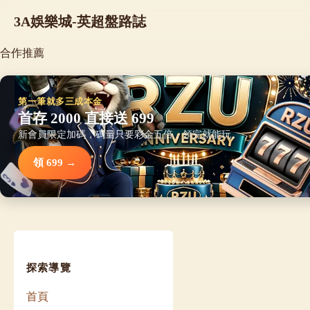
3A娛樂城-英超盤路誌
合作推薦
第一筆就多三成本金
首存 2000 直接送 699
新會員限定加碼，碼量只要彩金五倍，領完就能玩。
領 699 →
探索導覽
首頁