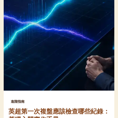
進階指南
英超第一次複盤應該檢查哪些紀錄：