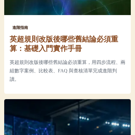
進階指南
英超規則改版後哪些舊結論必須重
算：基礎入門實作手冊
英超規則改版後哪些舊結論必須重算，用四步流程、兩
組數字案例、比較表、FAQ 與查核清單完成進階判
讀。