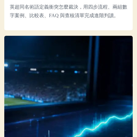
英超同名術語定義衝突怎麼裁決，用四步流程、兩組數
字案例、比較表、FAQ 與查核清單完成進階判讀。