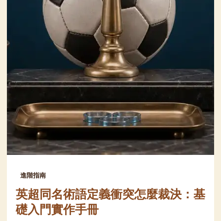
進階指南
英超同名術語定義衝突怎麼裁決：基
礎入門實作手冊