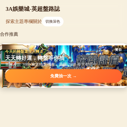
3A娛樂城-英超盤路誌
探索
主題
專欄
關於
切換深色
合作推薦
贊助
今天的轉盤還沒人轉走
天天轉好運，轉盤等你抽
單筆存款 3000 就送轉盤機會，最高 2888 每天都能中。
免費抽一次 →