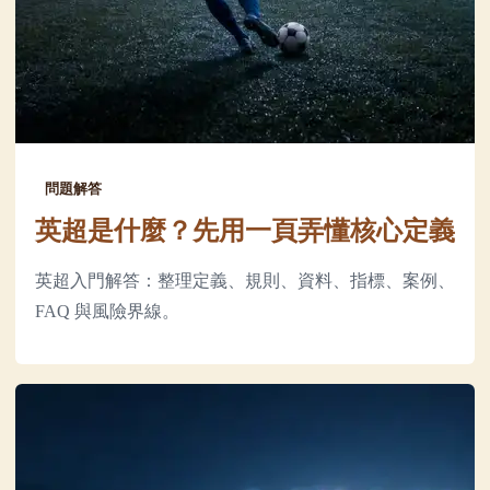
問題解答
英超是什麼？先用一頁弄懂核心定義
英超入門解答：整理定義、規則、資料、指標、案例、
FAQ 與風險界線。