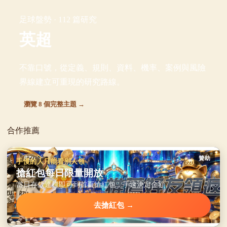
足球盤勢 · 112 篇研究
英超
不靠口號，從定義、規則、資料、機率、案例與風險
界線建立可重現的研究路線。
瀏覽 8 個完整主題 →
合作推薦
贊助
手慢的人只能看別人領
搶紅包每日限量開放
當日存款達標即可到首頁搶紅包，手速決定金額。
去搶紅包 →