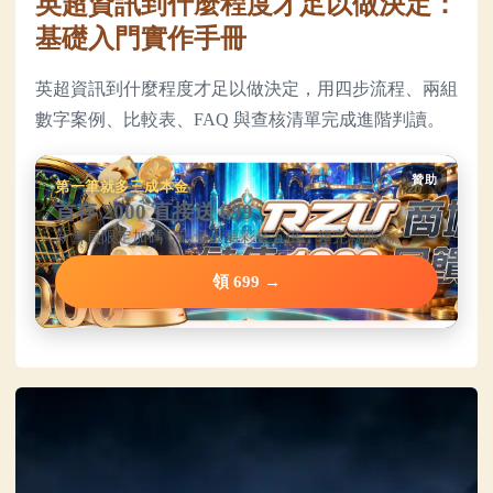
英超資訊到什麼程度才足以做決定：
基礎入門實作手冊
英超資訊到什麼程度才足以做決定，用四步流程、兩組
數字案例、比較表、FAQ 與查核清單完成進階判讀。
贊助
第一筆就多三成本金
首存 2000 直接送 699
新會員限定加碼，碼量只要彩金五倍，領完就能玩。
領 699 →