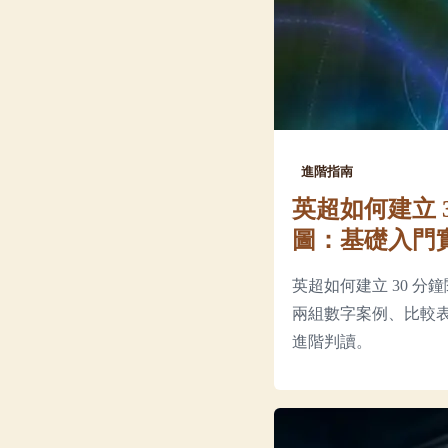
進階指南
英超如何建立 
圖：基礎入門
英超如何建立 30 
兩組數字案例、比較表
進階判讀。