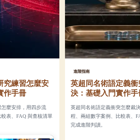
進階指南
研究練習怎麼安
英超同名術語定義衝
實作手冊
決：基礎入門實作手
習怎麼安排，用四步流
英超同名術語定義衝突怎麼裁
較表、FAQ 與查核清單
程、兩組數字案例、比較表、FA
完成進階判讀。