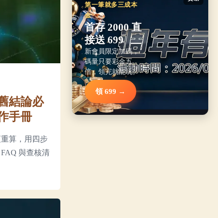
第一筆就多三成本
金
首存 2000 直
接送 699
新會員限定加碼，
碼量只要彩金五
倍，領完就能玩。
領 699 →
舊結論必
作手冊
須重算，用四步
AQ 與查核清