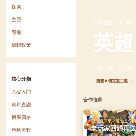
探索
主題
足球盤勢 · 112 篇
專欄
英超
編輯政策
不靠口號，從定義
核心分類
瀏覽 8 個完整主題 →
基礎入門
合作推薦
資料查證
機率價格
很久沒回來？這包是你
老玩家回歸再送
策略流程
回鍋會員專屬彩金，優