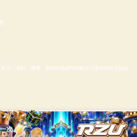
研究
、規則、資料、機率、案例與風險界線建立可重現的研究路線。
的
一次
惠頁面一鍵領取不用問客服。