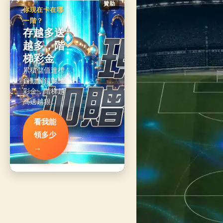
贊助
你現在卡在哪
一階？
存越多送
越多，階
梯彩金
累積儲值達標
自動解鎖對應
彩金，階梯越
高送越狠。
看我能
領多少
→