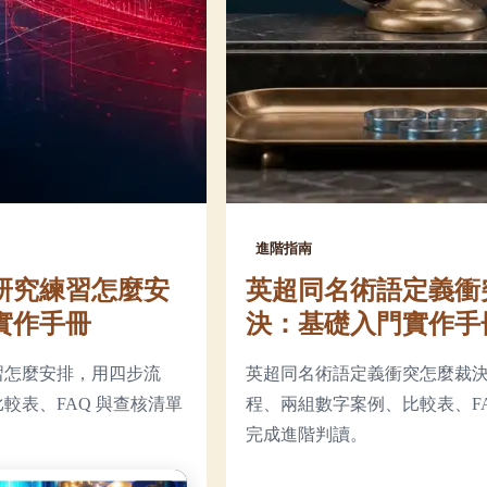
進階指南
研究練習怎麼安
英超同名術語定義衝
實作手冊
決：基礎入門實作手
習怎麼安排，用四步流
英超同名術語定義衝突怎麼裁
較表、FAQ 與查核清單
程、兩組數字案例、比較表、FA
完成進階判讀。