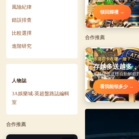
風險紀律
領回歸禮 →
錯誤排查
比較選擇
合作推薦
進階研究
你現在卡在哪一階？
存越多送越多，
累積儲值達標自動解鎖
人物誌
看我能領多少 →
3A娛樂城-英超盤路誌編輯
室
合作推薦