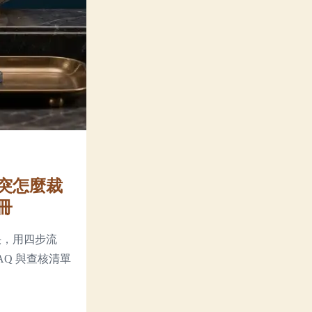
突怎麼裁
冊
決，用四步流
Q 與查核清單