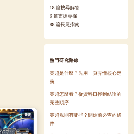
18 篇搜尋解答
6 篇支援專欄
88 篇長尾指南
熱門研究路線
英超是什麼？先用一頁弄懂核心定
義
英超怎麼看？從資料口徑到結論的
完整順序
英超規則有哪些？開始前必查的條
贊助
件