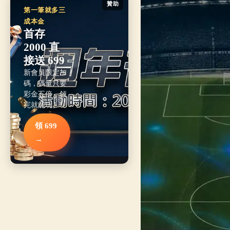
贊助
第一筆就多三
成本金
首存
2000 直
接送 699
新會員限定加
碼，碼量只要
彩金五倍，領
完就能玩。
領 699
→