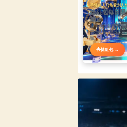
手慢的人只能看別人
搶紅包每日限
開放
當日存款達標即可到
頁搶紅包，手速決定
額。
去搶紅包 →