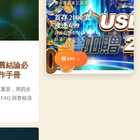
第一筆就多三成本
金
首存 2000 直
接送 699
新會員限定加碼，
碼量只要彩金五
倍，領完就能玩。
領 699 →
舊結論必
作手冊
須重算，用四步
AQ 與查核清