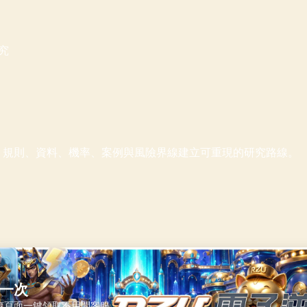
研究
、規則、資料、機率、案例與風險界線建立可重現的研究路線。
的
一次
惠頁面一鍵領取不用問客服。