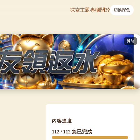
探索
主題
專欄
關於
切換深色
贊助
內容進度
112 / 112 篇已完成