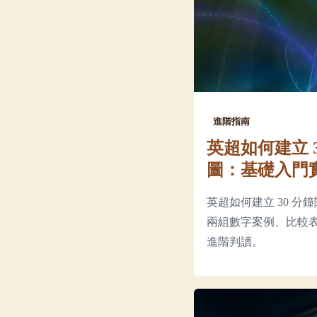
進階指南
英超如何建立 
圖：基礎入門
英超如何建立 30 
兩組數字案例、比較表
進階判讀。