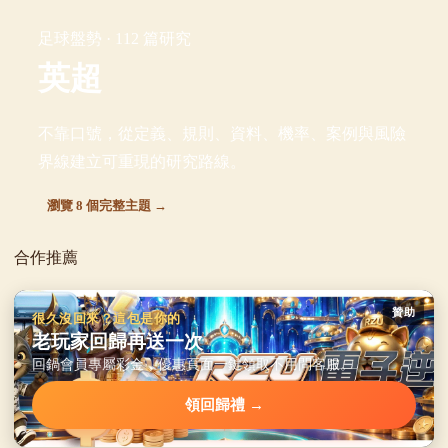
足球盤勢 · 112 篇研究
英超
不靠口號，從定義、規則、資料、機率、案例與風險
界線建立可重現的研究路線。
瀏覽 8 個完整主題 →
合作推薦
贊助
很久沒回來？這包是你的
老玩家回歸再送一次
回鍋會員專屬彩金，優惠頁面一鍵領取不用問客服。
領回歸禮 →