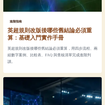
進階指南
英超規則改版後哪些舊結論必須重
算：基礎入門實作手冊
英超規則改版後哪些舊結論必須重算，用四步流程、兩
組數字案例、比較表、FAQ 與查核清單完成進階判
讀。