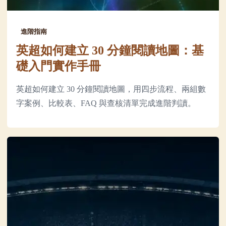
進階指南
英超如何建立 30 分鐘閱讀地圖：基
礎入門實作手冊
英超如何建立 30 分鐘閱讀地圖，用四步流程、兩組數
字案例、比較表、FAQ 與查核清單完成進階判讀。