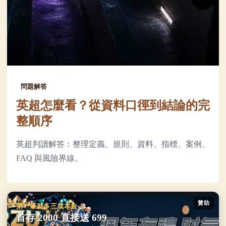
問題解答
英超怎麼看？從資料口徑到結論的完
整順序
英超判讀解答：整理定義、規則、資料、指標、案例、
FAQ 與風險界線。
贊助
第一筆就多三成本金
首存 2000 直接送 699