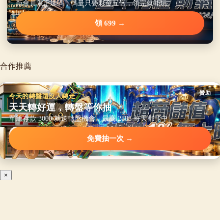
新會員限定加碼，碼量只要彩金五倍，領完就能玩。
領 699 →
合作推薦
贊助
今天的轉盤還沒人轉走
天天轉好運，轉盤等你抽
單筆存款 3000 就送轉盤機會，最高 2888 每天都能中。
免費抽一次 →
×