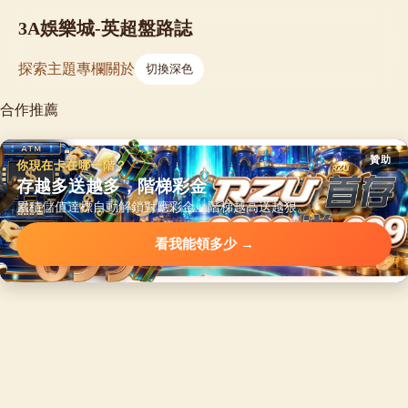
3A娛樂城-英超盤路誌
探索
主題
專欄
關於
切換深色
合作推薦
贊助
你現在卡在哪一階？
存越多送越多，階梯彩金
累積儲值達標自動解鎖對應彩金，階梯越高送越狠。
看我能領多少 →