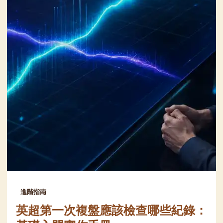
進階指南
英超第一次複盤應該檢查哪些紀錄：