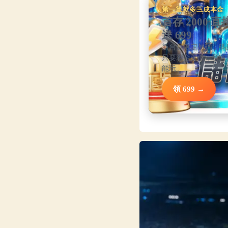
第一筆就多三成本金
首存 2000 直
送 699
新會員限定加碼，碼
只要彩金五倍，領完
能玩。
領 699 →