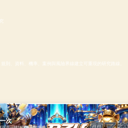
研究
、規則、資料、機率、案例與風險界線建立可重現的研究路線。
的
一次
惠頁面一鍵領取不用問客服。