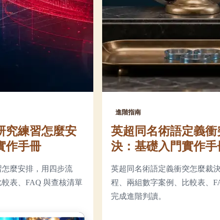
進階指南
研究練習怎麼安
英超同名術語定義衝
實作手冊
決：基礎入門實作手
習怎麼安排，用四步流
英超同名術語定義衝突怎麼裁
較表、FAQ 與查核清單
程、兩組數字案例、比較表、FA
完成進階判讀。