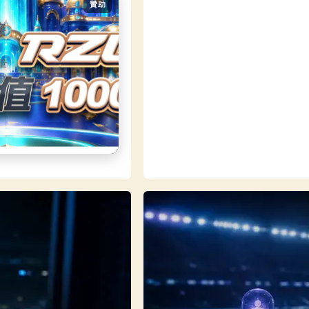
贊助
接
量
就