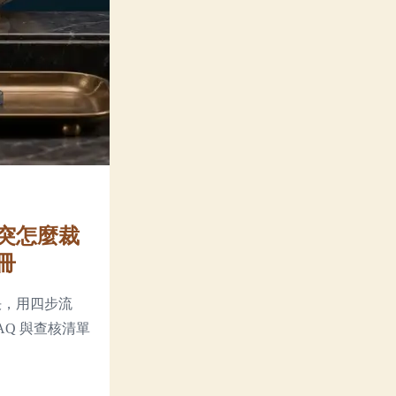
突怎麼裁
冊
決，用四步流
Q 與查核清單