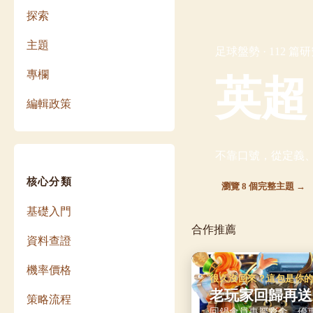
探索
主題
足球盤勢 · 112 篇
專欄
英超
編輯政策
不靠口號，從定義
核心分類
瀏覽 8 個完整主題 →
基礎入門
合作推薦
資料查證
機率價格
很久沒回來？這包是你
老玩家回歸再送
策略流程
回鍋會員專屬彩金，優