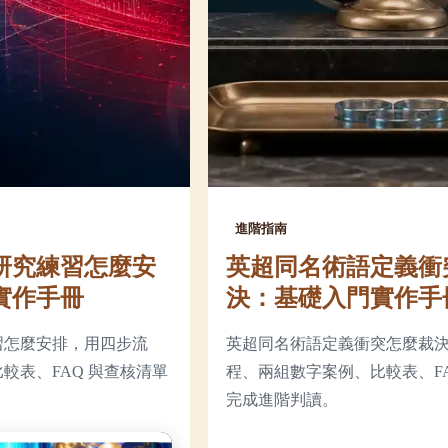
進階指南
研究練習怎麼安
英超同名術語定義衝
實作手冊
決：基礎入門實作手
習怎麼安排，用四步流
英超同名術語定義衝突怎麼裁
較表、FAQ 與查核清單
程、兩組數字案例、比較表、FA
完成進階判讀。