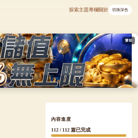
探索
主題
專欄
關於
切換深色
贊助
內容進度
112 / 112 篇已完成