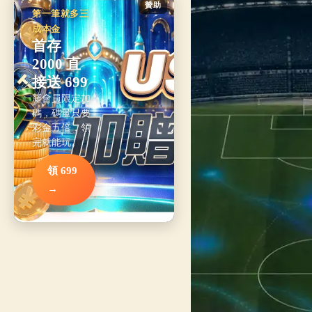
贊助
第一筆就多三
成本金
首存
2000 直
接送 699
新會員限定加
碼，碼量只要
彩金五倍，領
完就能玩。
領 699
→