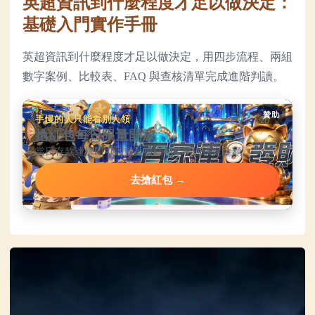
英超資訊到什麼程度才足以做決定：
基礎入門實作手冊
英超資訊到什麼程度才足以做決定，用四步流程、兩組
數字案例、比較表、FAQ 與查核清單完成進階判讀。
贊助
手慢的人只能看別人領
搶紅包每日限量開放
當日存款達標即可到首頁搶紅包，手速決定金額。
去搶紅包 →