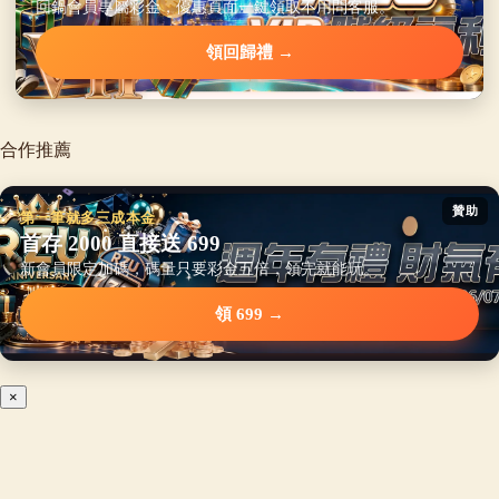
回鍋會員專屬彩金，優惠頁面一鍵領取不用問客服。
領回歸禮 →
合作推薦
贊助
第一筆就多三成本金
首存 2000 直接送 699
新會員限定加碼，碼量只要彩金五倍，領完就能玩。
領 699 →
×