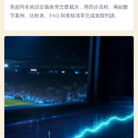
英超同名術語定義衝突怎麼裁決，用四步流程、兩組數
字案例、比較表、FAQ 與查核清單完成進階判讀。