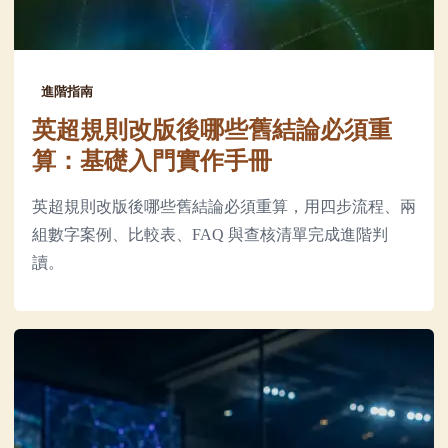
進階指南
英超規則改版後哪些舊結論必須重
算：基礎入門實作手冊
英超規則改版後哪些舊結論必須重算，用四步流程、兩
組數字案例、比較表、FAQ 與查核清單完成進階判
讀。