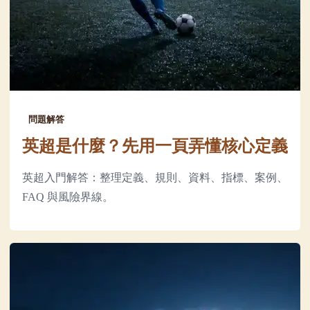
問題解答
英超是什麼？先用一頁弄懂核心定義
英超入門解答：整理定義、規則、資料、指標、案例、
FAQ 與風險界線。