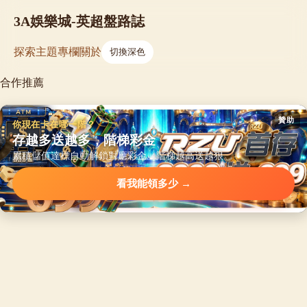
3A娛樂城-英超盤路誌
探索
主題
專欄
關於
切換深色
合作推薦
贊助
你現在卡在哪一階？
存越多送越多，階梯彩金
累積儲值達標自動解鎖對應彩金，階梯越高送越狠。
看我能領多少 →