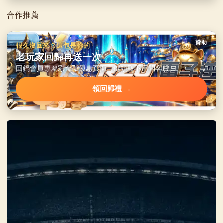
合作推薦
贊助
很久沒回來？這包是你的
老玩家回歸再送一次
回鍋會員專屬彩金，優惠頁面一鍵領取不用問客服。
領回歸禮 →