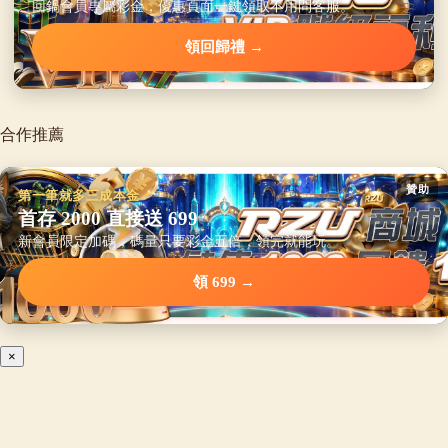
回鍋會員專屬彩金，優惠頁面一鍵領取不用問客服。
領回歸禮 →
合作推薦
贊助
第一筆就多三成本金
首存 2000 直接送 699
新會員限定加碼，碼量只要彩金五倍，領完就能玩。
領 699 →
×