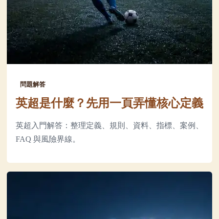
問題解答
英超是什麼？先用一頁弄懂核心定義
英超入門解答：整理定義、規則、資料、指標、案例、
FAQ 與風險界線。