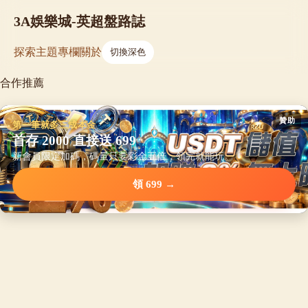
3A娛樂城-英超盤路誌
探索
主題
專欄
關於
切換深色
合作推薦
贊助
第一筆就多三成本金
首存 2000 直接送 699
新會員限定加碼，碼量只要彩金五倍，領完就能玩。
領 699 →