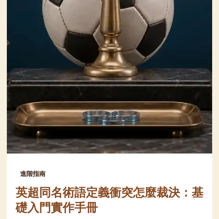
進階指南
英超同名術語定義衝突怎麼裁決：基
礎入門實作手冊