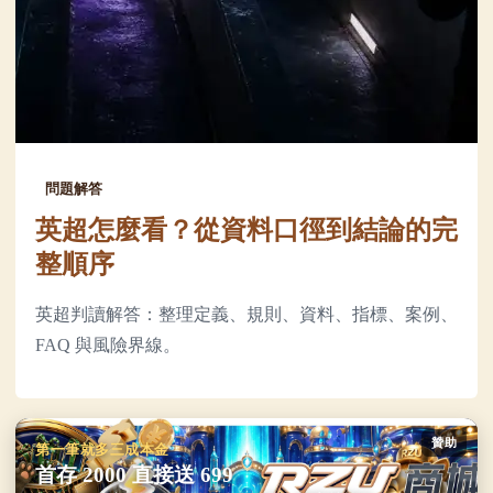
問題解答
英超怎麼看？從資料口徑到結論的完
整順序
英超判讀解答：整理定義、規則、資料、指標、案例、
FAQ 與風險界線。
贊助
第一筆就多三成本金
首存 2000 直接送 699