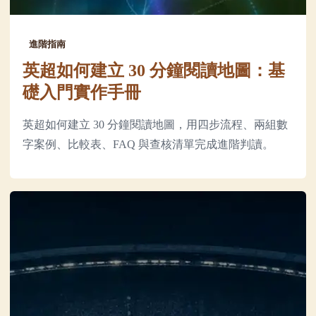
進階指南
英超如何建立 30 分鐘閱讀地圖：基
礎入門實作手冊
英超如何建立 30 分鐘閱讀地圖，用四步流程、兩組數
字案例、比較表、FAQ 與查核清單完成進階判讀。