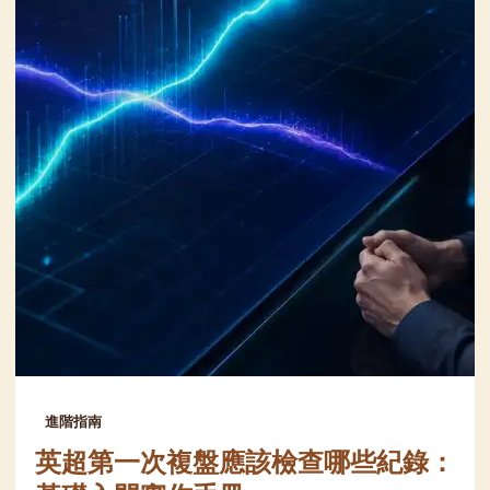
進階指南
英超第一次複盤應該檢查哪些紀錄：