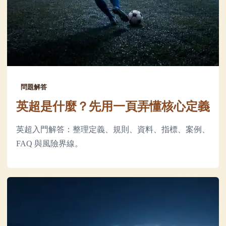
問題解答
英超是什麼？先用一頁弄懂核心定義
英超入門解答：整理定義、規則、資料、指標、案例、
FAQ 與風險界線。