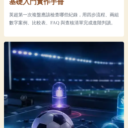
基礎入門實作手冊
英超第一次複盤應該檢查哪些紀錄，用四步流程、兩組
數字案例、比較表、FAQ 與查核清單完成進階判讀。