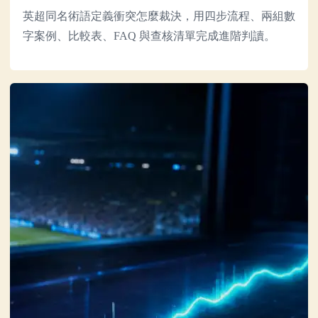
英超同名術語定義衝突怎麼裁決，用四步流程、兩組數
字案例、比較表、FAQ 與查核清單完成進階判讀。