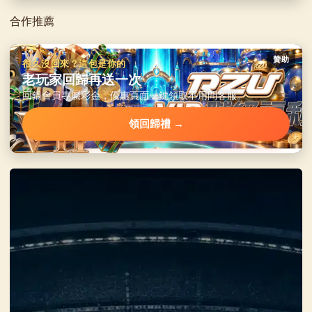
合作推薦
贊助
很久沒回來？這包是你的
老玩家回歸再送一次
回鍋會員專屬彩金，優惠頁面一鍵領取不用問客服。
領回歸禮 →