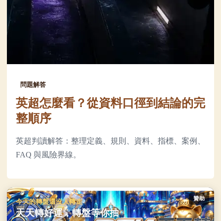
問題解答
英超怎麼看？從資料口徑到結論的完
整順序
英超判讀解答：整理定義、規則、資料、指標、案例、
FAQ 與風險界線。
贊助
今天的轉盤還沒人轉走
天天轉好運，轉盤等你抽