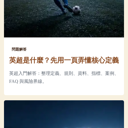
問題解答
英超是什麼？先用一頁弄懂核心定義
英超入門解答：整理定義、規則、資料、指標、案例、
FAQ 與風險界線。