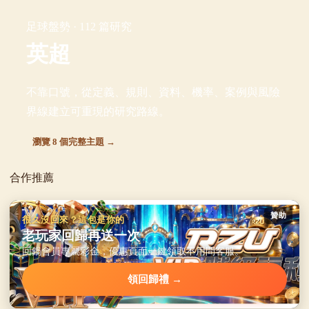
足球盤勢 · 112 篇研究
英超
不靠口號，從定義、規則、資料、機率、案例與風險
界線建立可重現的研究路線。
瀏覽 8 個完整主題 →
合作推薦
贊助
很久沒回來？這包是你的
老玩家回歸再送一次
回鍋會員專屬彩金，優惠頁面一鍵領取不用問客服。
領回歸禮 →