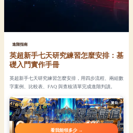
進階指南
英超新手七天研究練習怎麼安排：基
礎入門實作手冊
英超新手七天研究練習怎麼安排，用四步流程、兩組數
字案例、比較表、FAQ 與查核清單完成進階判讀。
贊助
你現在卡在哪一階？
存越多送越多，階梯彩金
累積儲值達標自動解鎖對應彩金，階梯越高送越狠。
看我能領多少 →